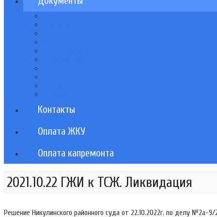
Документы
Аренда
Документы
Законодательство
Информация (раскрытие)
Коммунальные услуги
Обслуживание
Общее имущество
Проекты
Собрания
Тарифы
Контакты
Оплата ЖКУ
Оплата капремонта
2021.10.22 ГЖИ к ТСЖ. Ликвидация
Решение Никулинского районного суда от 22.10.2022г. по делу №2а-9