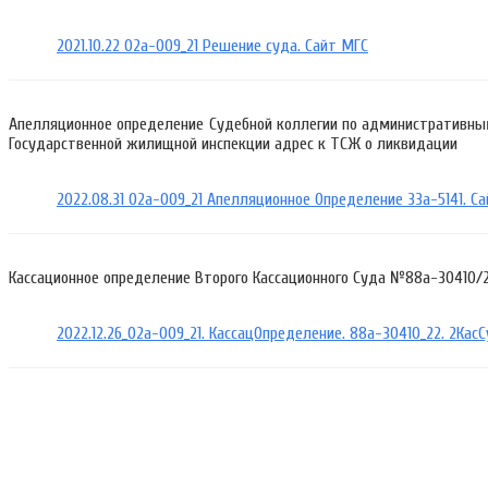
2021.10.22 02а-009_21 Решение суда. Сайт МГС
Апелляционное определение Судебной коллегии по административным
Государственной жилищной инспекции адрес к ТСЖ о ликвидации
2022.08.31 02а-009_21 Апелляционное Определение 33а-5141. С
Кассационное определение Второго Кассационного Суда №88а-30410/2
2022.12.26_02а-009_21. КассацОпределение. 88а-30410_22. 2Кас